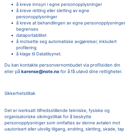
å kreve innsyn i egne personopplysninger
å kreve retting eller sletting av egne
personopplysninger
å kreve at behandlingen av egne personopplysninger
begrenses
dataportabilitet
å motsette seg automatiske avgjørelser, inkludert
profilering
å klage til Datatilsynet.
Du kan kontakte personvernombudet via profilsiden din
eller på
karense@note.no
for å få utøvd dine rettigheter.
Sikkerhetstiltak
Det er iverksatt tilfredsstillende tekniske, fysiske og
organisatoriske sikringstiltak for å beskytte
personopplysninger som omfattes av denne avtalen mot
uautorisert eller ulovlig tilgang, endring, sletting, skade, tap