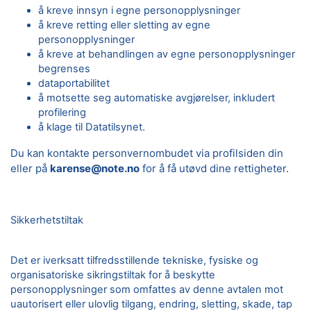
å kreve innsyn i egne personopplysninger
å kreve retting eller sletting av egne
personopplysninger
å kreve at behandlingen av egne personopplysninger
begrenses
dataportabilitet
å motsette seg automatiske avgjørelser, inkludert
profilering
å klage til Datatilsynet.
Du kan kontakte personvernombudet via profilsiden din
eller på
karense@note.no
for å få utøvd dine rettigheter.
Sikkerhetstiltak
Det er iverksatt tilfredsstillende tekniske, fysiske og
organisatoriske sikringstiltak for å beskytte
personopplysninger som omfattes av denne avtalen mot
uautorisert eller ulovlig tilgang, endring, sletting, skade, tap