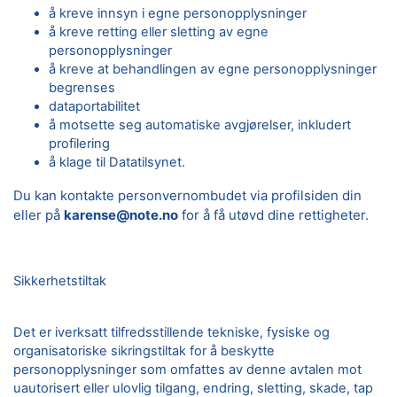
å kreve innsyn i egne personopplysninger
å kreve retting eller sletting av egne
personopplysninger
å kreve at behandlingen av egne personopplysninger
begrenses
dataportabilitet
å motsette seg automatiske avgjørelser, inkludert
profilering
å klage til Datatilsynet.
Du kan kontakte personvernombudet via profilsiden din
eller på
karense@note.no
for å få utøvd dine rettigheter.
Sikkerhetstiltak
Det er iverksatt tilfredsstillende tekniske, fysiske og
organisatoriske sikringstiltak for å beskytte
personopplysninger som omfattes av denne avtalen mot
uautorisert eller ulovlig tilgang, endring, sletting, skade, tap