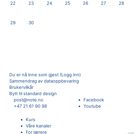
Ingen avtaler, mandag, 22. september
Ingen avtaler, tirsdag, 23. september
Ingen avtaler, onsdag, 24. september
Ingen avtaler, torsdag, 25. septe
Ingen avtaler, fredag, 26
Ingen avtaler, lø
Ingen av
22
23
24
25
26
27
28
Ingen avtaler, mandag, 29. september
Ingen avtaler, tirsdag, 30. september
29
30
Du er nå inne som gjest (
Logg inn
)
Sammendrag av dataoppbevaring
Brukervilkår
Bytt til standard design
post@note.no
Facebook
+47 21 61 90 98
Youtube
Kurs
Våre kanaler
For lærere