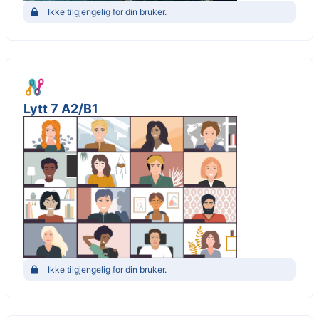
Ikke tilgjengelig for din bruker.
Interaktivt innhold
Lytt 7 A2/B1
Ikke tilgjengelig for din bruker.