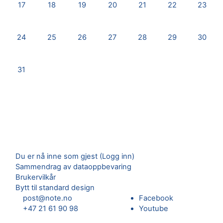
Ingen avtaler, mandag, 17. august
Ingen avtaler, tirsdag, 18. august
Ingen avtaler, onsdag, 19. august
Ingen avtaler, torsdag, 20. august
Ingen avtaler, fredag, 21.
Ingen avtaler, lø
Ingen av
17
18
19
20
21
22
23
Ingen avtaler, mandag, 24. august
Ingen avtaler, tirsdag, 25. august
Ingen avtaler, onsdag, 26. august
Ingen avtaler, torsdag, 27. august
Ingen avtaler, fredag, 28.
Ingen avtaler, lø
Ingen av
24
25
26
27
28
29
30
Ingen avtaler, mandag, 31. august
31
Du er nå inne som gjest (
Logg inn
)
Sammendrag av dataoppbevaring
Brukervilkår
Bytt til standard design
post@note.no
Facebook
+47 21 61 90 98
Youtube