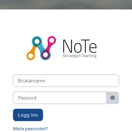
Gå til hovudinnhaldet
Logg inn på N
Brukarnamn
Passord
Logg inn
Mista passordet?